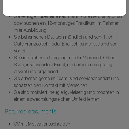
Your profile
Sie verfügen über eine kaufmännische Berufsmaturität
oder suchen ein 12-monatiges Praktikum im Rahmen
Ihrer Ausbildung
Sie beherrschen Deutsch mündlich und schriftlich;
Gute Französisch- oder Englischkenntnisse sind von
Vorteil
Sie sind sicher im Umgang mit der Microsoft-Office-
Suite, insbesondere Excel, und arbeiten sorgfältig,
diskret und organisiert
Sie arbeiten gerne im Team, sind serviceorientiert und
schätzen den Kontakt mit Menschen
Sie sind motiviert, neugierig, vielseitig und möchten in
einem abwechslungsreichen Umfeld lernen
Required documents
CV mit Motivationsschreiben